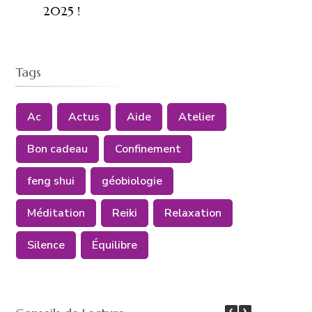
2025 !
Tags
Ac
Actus
Aide
Atelier
Bon cadeau
Confinement
feng shui
géobiologie
Méditation
Reiki
Relaxation
Silence
Équilibre