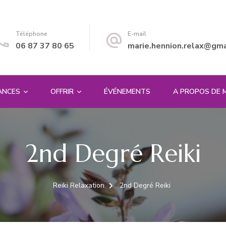
Téléphone
E-mail
06 87 37 80 65
marie.hennion.relax@gma
ANCES
OFFRIR
ÉVÉNEMENTS
A PROPOS DE 
2nd Degré Reiki
Reiki Relaxation
2nd Degré Reiki