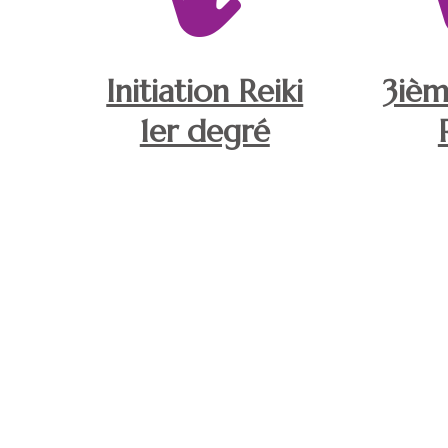
Initiation Reiki
3ièm
1er degré